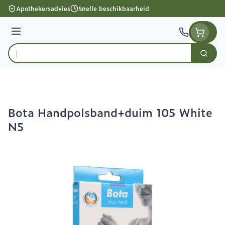
Ga naar de inhoud
Apothekersadvies
Snelle beschikbaarheid
Menu
Zoek
Product, merk, categorie...
Bota Handpolsband+duim 105 White
N5