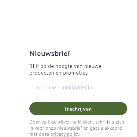
Naalden
Eyeliner - oogpotlood
es
 - decubitis
Naalden voor insulinepen
Mascara
- pennaalden
gie
Urinewegen
Oogschaduw
Toon meer
Toon meer
eid, spanning
Stoppen met roken
Nieuwsbrief
ten
Pillendozen en
accessoires
rzorging
Insectenwerende
Blijf op de hoogte van nieuwe
middelen
producten en promoties
Anti tumor middelen
ornissen
E-mail adres
huid -
e huid
Anesthesie
huid
Inschrijven
ren
ie
Diverse
Door op inschrijven te klikken, schrijft u zich
geneesmiddelen
in voor onze nieuwsbrief en gaat u akkoord
met onze
privacy policy
.