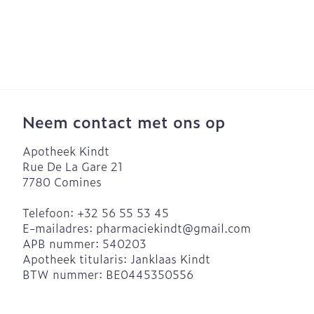
Blaren
Eksteroog - l
Ademhalingsst
Vermoeide vo
Toon meer
Spieren en ge
Neem contact met ons op
Sondes, baxte
catheters
Seksualiteit e
Apotheek Kindt
hygiene
Rue De La Gare 21
Sondes
Infecties
7780
Comines
Condooms en
Accessoires v
anticonceptie
Telefoon:
+32 56 55 53 45
Baxters
Luizen
Intiem welzijn
E-mailadres:
pharmaciekindt@
gmail.com
Catheters
APB nummer:
540203
Intieme verzo
Apotheek titularis:
Janklaas Kindt
Diagnostica
Menstruatie
BTW nummer:
BE0445350556