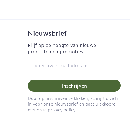
Naalden
Eyeliner - oogpotlood
es
 - decubitis
Naalden voor insulinepen
Mascara
- pennaalden
gie
Urinewegen
Oogschaduw
Toon meer
Nieuwsbrief
Toon meer
eid, spanning
Stoppen met roken
Blijf op de hoogte van nieuwe
producten en promoties
ten
Pillendozen en
accessoires
rzorging
Insectenwerende
E-mail adres
middelen
Anti tumor middelen
ornissen
huid -
Inschrijven
e huid
Anesthesie
huid
Door op inschrijven te klikken, schrijft u zich
in voor onze nieuwsbrief en gaat u akkoord
ren
met onze
privacy policy
.
ie
Diverse
geneesmiddelen