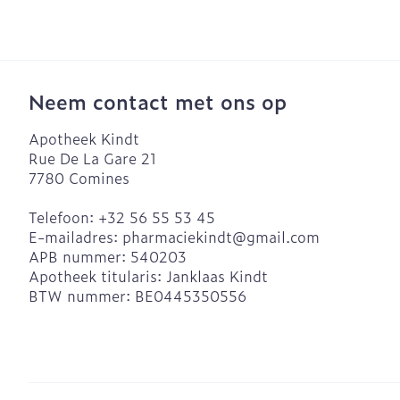
Blaren
Eksteroog - l
Ademhalingsst
Vermoeide vo
Neem contact met ons op
Toon meer
Spieren en ge
Apotheek Kindt
Rue De La Gare 21
Sondes, baxte
7780
Comines
catheters
Seksualiteit e
hygiene
Telefoon:
+32 56 55 53 45
Sondes
Infecties
E-mailadres:
pharmaciekindt@
gmail.com
Condooms en
Accessoires v
APB nummer:
540203
anticonceptie
Apotheek titularis:
Janklaas Kindt
Baxters
Luizen
Intiem welzijn
BTW nummer:
BE0445350556
Catheters
Intieme verzo
Diagnostica
Menstruatie