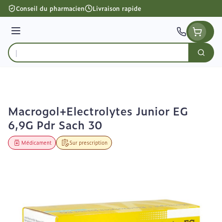
Aller au contenu
Conseil du pharmacien
Livraison rapide
Menu
Cherc
Rechercher
Macrogol+Electrolytes Junior EG
6,9G Pdr Sach 30
Médicament
Sur prescription