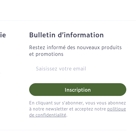
solaire
Maquillage
Aiguilles
Aiguilles stylo
l
Pinceaux et ustensiles de
maquillage
us
Afficher plus
ie
Voies urinaires
ie
Bulletin d’information
Eye-liners
aires
Restez informé des nouveaux produits
Mascaras
anxiété et
Arrêter de fumer
et promotions
ts
Piluliers et accessoires
Ombres à paupières
Adresse mail
Afficher plus
e
Médicaments anti-
tumoraux
Inscription
isage
Répulsifs anti-insectes
En cliquant sur s'abonner, vous vous abonnez
pigmentation
Anesthésie
à notre newsletter et acceptez notre
politique
de confidentialité
.
ble - peau
ie
Médications diverses