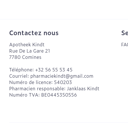
Crème, gel et
aiguilles
Pieds et jamb
Pieds secs, cal
crevasses
Système respi
Contactez nous
Se
Ampoules
Apotheek Kindt
FA
Cors
Muscles et art
Rue De La Gare 21
Sondes, baxte
Pieds fatigués
7780
Comines
cathéters
Afficher plus
Téléphone:
+32 56 55 53 45
Sondes
Courriel:
pharmaciekindt@
gmail.com
Infections
Accessoires p
Numéro de licence:
540203
Pharmacien responsable:
Janklaas Kindt
Baxters
Sexualité et 
Numéro TVA:
BE0445350556
intime
Catheters
Poux
Préservatifs e
contraception
Diagnostique
Bien-être int