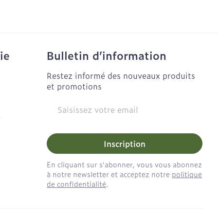
solaire
Maquillage
Aiguilles
Aiguilles stylo
l
Pinceaux et ustensiles de
maquillage
us
Afficher plus
ie
Voies urinaires
ie
Bulletin d’information
Eye-liners
aires
Restez informé des nouveaux produits
Mascaras
anxiété et
Arrêter de fumer
et promotions
ts
Piluliers et accessoires
Ombres à paupières
Adresse mail
Afficher plus
e
Médicaments anti-
tumoraux
Inscription
isage
Répulsifs anti-insectes
En cliquant sur s'abonner, vous vous abonnez
pigmentation
Anesthésie
à notre newsletter et acceptez notre
politique
de confidentialité
.
ble - peau
ie
Médications diverses