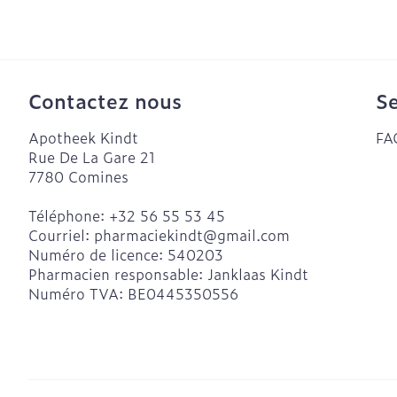
Crème, gel et
aiguilles
Pieds et jamb
Pieds secs, cal
crevasses
Système respi
Contactez nous
Se
Ampoules
Apotheek Kindt
FA
Cors
Muscles et art
Rue De La Gare 21
Sondes, baxte
Pieds fatigués
7780
Comines
cathéters
Afficher plus
Téléphone:
+32 56 55 53 45
Sondes
Courriel:
pharmaciekindt@
gmail.com
Infections
Accessoires p
Numéro de licence:
540203
Pharmacien responsable:
Janklaas Kindt
Baxters
Sexualité et 
Numéro TVA:
BE0445350556
intime
Catheters
Poux
Préservatifs e
contraception
Diagnostique
Bien-être int