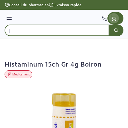
Aller au contenu
Conseil du pharmacien
Livraison rapide
Menu
Cherc
Rechercher
Histaminum 15ch Gr 4g Boiron
Médicament